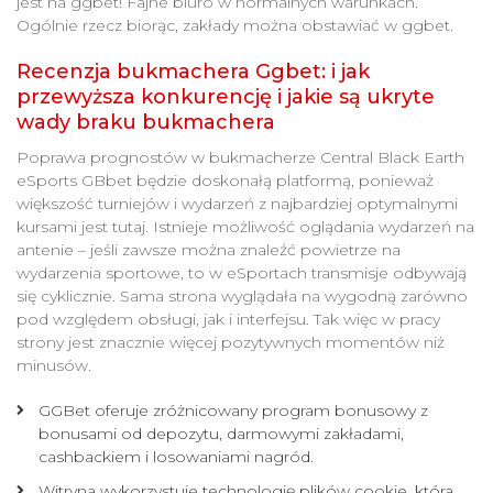
jest na ggbet! Fajne biuro w normalnych warunkach.
Ogólnie rzecz biorąc, zakłady można obstawiać w ggbet.
Recenzja bukmachera Ggbet: i jak
przewyższa konkurencję i jakie są ukryte
wady braku bukmachera
Poprawa prognostów w bukmacherze Central Black Earth
eSports GBbet będzie doskonałą platformą, ponieważ
większość turniejów i wydarzeń z najbardziej optymalnymi
kursami jest tutaj. Istnieje możliwość oglądania wydarzeń na
antenie – jeśli zawsze można znaleźć powietrze na
wydarzenia sportowe, to w eSportach transmisje odbywają
się cyklicznie. Sama strona wyglądała na wygodną zarówno
pod względem obsługi, jak i interfejsu. Tak więc w pracy
strony jest znacznie więcej pozytywnych momentów niż
minusów.
GGBet oferuje zróżnicowany program bonusowy z
bonusami od depozytu, darmowymi zakładami,
cashbackiem i losowaniami nagród.
Witryna wykorzystuje technologię plików cookie, która