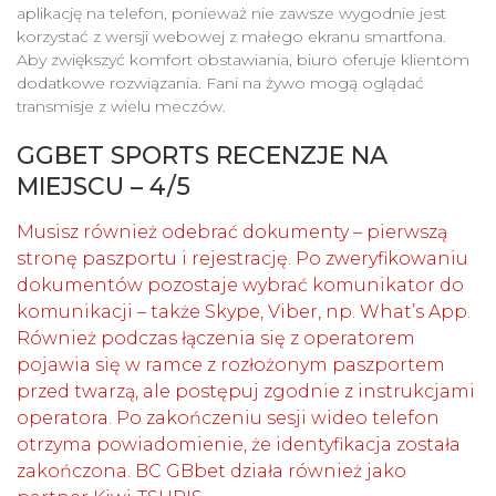
aplikację na telefon, ponieważ nie zawsze wygodnie jest
korzystać z wersji webowej z małego ekranu smartfona.
Aby zwiększyć komfort obstawiania, biuro oferuje klientom
dodatkowe rozwiązania. Fani na żywo mogą oglądać
transmisje z wielu meczów.
GGBET SPORTS RECENZJE NA
MIEJSCU – 4/5
Musisz również odebrać dokumenty – pierwszą
stronę paszportu i rejestrację. Po zweryfikowaniu
dokumentów pozostaje wybrać komunikator do
komunikacji – także Skype, Viber, np. What’s App.
Również podczas łączenia się z operatorem
pojawia się w ramce z rozłożonym paszportem
przed twarzą, ale postępuj zgodnie z instrukcjami
operatora. Po zakończeniu sesji wideo telefon
otrzyma powiadomienie, że identyfikacja została
zakończona. BC GBbet działa również jako