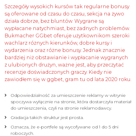
Szczegóły wysokich kursów tak regularne bonusy
są oferowane od czasu do czasu, sekcja na żywo
działa dobrze, bez bluntów. Wygrane są
wypłacane natychmiast, bez żadnych problemów.
Bukmacher GGbet oferuje użytkownikom szeroki
wachlarz różnych kierunków, dobre kursy i
wydarzenia oraz różne bonusy. Jednak znacznie
bardziej niż obstawianie i wypłacanie wygranych
z ulubionych drużyn, ważne jest, aby przeczytać
recenzje doświadczonych graczy. Kiedy nie
zawiodłem się w ggbet, gram tu od lata 2020 roku.
Odpowiedzialność za umieszczenie reklamy w witrynie
spoczywa wyłącznie na stronie, która dostarczyła materiał
do umieszczenia, czyli na stronie reklamodawcy.
Gradacja takich struktur jest prosta.
Oznacza, że ​​e-portfele są wycofywane od 1 do 5 dni
roboczych.