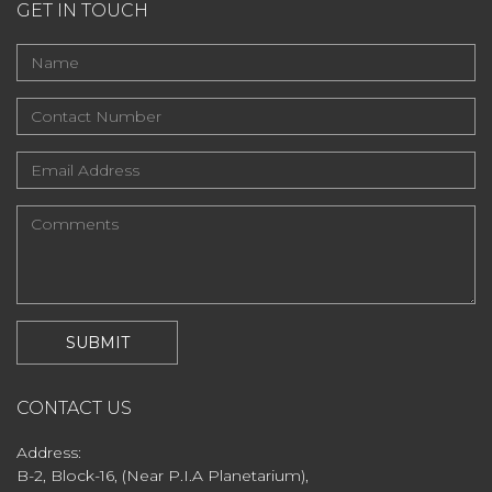
GET IN TOUCH
CONTACT US
Address:
B-2, Block-16, (Near P.I.A Planetarium),