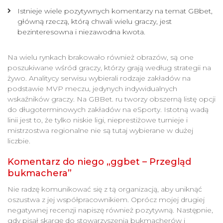
Istnieje wiele pozytywnych komentarzy na temat GBbet,
główną rzeczą, którą chwali wielu graczy, jest
bezinteresowna i niezawodna kwota.
Na wielu rynkach brakowało również obrazów, są one
poszukiwane wśród graczy, którzy grają według strategii na
żywo. Analitycy serwisu wybierali rodzaje zakładów na
podstawie MVP meczu, jedynych indywidualnych
wskaźników graczy. Na GBBet. ru tworzy obszerną listę opcji
do długoterminowych zakładów na eSporty. Istotną wadą
linii jest to, że tylko niskie ligi, nieprestiżowe turnieje i
mistrzostwa regionalne nie są tutaj wybierane w dużej
liczbie.
Komentarz do niego „ggbet – Przegląd
bukmachera”
Nie radzę komunikować się z tą organizacją, aby uniknąć
oszustwa z jej współpracownikiem. Oprócz mojej drugiej
negatywnej recenzji napiszę również pozytywną. Następnie,
gdy pisał skargę do stowarzyszenia bukmacherów i