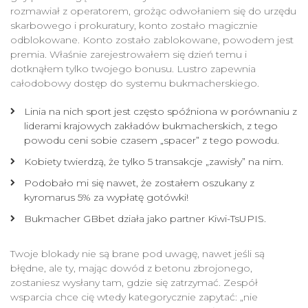
rozmawiał z operatorem, grożąc odwołaniem się do urzędu
skarbowego i prokuratury, konto zostało magicznie
odblokowane. Konto zostało zablokowane, powodem jest
premia. Właśnie zarejestrowałem się dzień temu i
dotknąłem tylko twojego bonusu. Lustro zapewnia
całodobowy dostęp do systemu bukmacherskiego.
Linia na nich sport jest często spóźniona w porównaniu z
liderami krajowych zakładów bukmacherskich, z tego
powodu ceni sobie czasem „spacer” z tego powodu.
Kobiety twierdzą, że tylko 5 transakcje „zawisły” na nim.
Podobało mi się nawet, że zostałem oszukany z
kyromarus 5% za wypłatę gotówki!
Bukmacher GBbet działa jako partner Kiwi-TsUPIS.
Twoje blokady nie są brane pod uwagę, nawet jeśli są
błędne, ale ty, mając dowód z betonu zbrojonego,
zostaniesz wysłany tam, gdzie się zatrzymać. Zespół
wsparcia chce cię wtedy kategorycznie zapytać: „nie