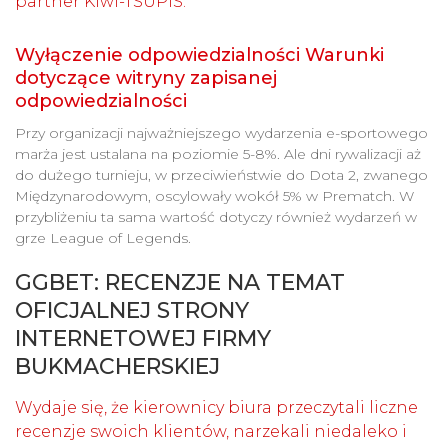
partner Kiwi-TSUPIS.
Wyłączenie odpowiedzialności Warunki
dotyczące witryny zapisanej
odpowiedzialności
Przy organizacji najważniejszego wydarzenia e-sportowego
marża jest ustalana na poziomie 5-8%. Ale dni rywalizacji aż
do dużego turnieju, w przeciwieństwie do Dota 2, zwanego
Międzynarodowym, oscylowały wokół 5% w Prematch. W
przybliżeniu ta sama wartość dotyczy również wydarzeń w
grze League of Legends.
GGBET: RECENZJE NA TEMAT
OFICJALNEJ STRONY
INTERNETOWEJ FIRMY
BUKMACHERSKIEJ
Wydaje się, że kierownicy biura przeczytali liczne
recenzje swoich klientów, narzekali niedaleko i